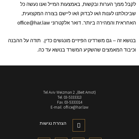
לקבל ממך הערות ובקשות, באמצעות המייל ואנו נעשה כל
שביכולתנו לענות ו/או לבדוק ו/או ליישם בצורה המקצועית,
האחראית והמהירה ביותר. דואר אלקטרוני office@har.law
בנושא זה – גם משרדינו הפיזיים מונגשים כדין. תודה על ההבנה
וכיבוד המאמצים שהשקיע המשרד בנושא עד כה.
(Beit Amot), Tel Aviv Weizman 2
Tel. 03-5333313
Fax. 03-5333314
E-mail. office@har.law
הצהרת נגישות