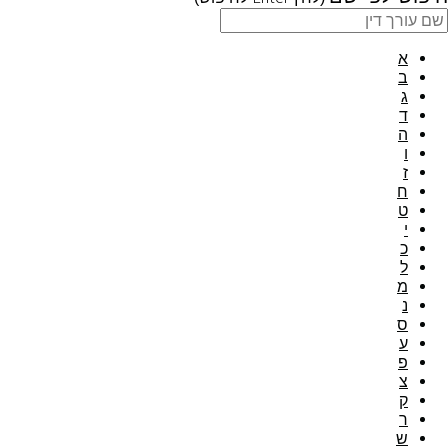
א
ב
ג
ד
ה
ו
ז
ח
ט
י
כ
ל
מ
נ
ס
ע
פ
צ
ק
ר
ש